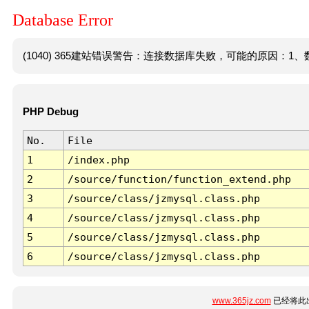
Database Error
(1040) 365建站错误警告：连接数据库失败，可能的原因：1、数
PHP Debug
No.
File
1
/index.php
2
/source/function/function_extend.php
3
/source/class/jzmysql.class.php
4
/source/class/jzmysql.class.php
5
/source/class/jzmysql.class.php
6
/source/class/jzmysql.class.php
www.365jz.com
已经将此