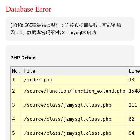
Database Error
(1040) 365建站错误警告：连接数据库失败，可能的原
因：1、数据库密码不对; 2、mysql未启动。
PHP Debug
No.
File
Line
1
/index.php
13
2
/source/function/function_extend.php
1548
3
/source/class/jzmysql.class.php
211
4
/source/class/jzmysql.class.php
62
5
/source/class/jzmysql.class.php
94