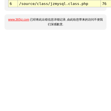
6
/source/class/jzmysql.class.php
76
www.365jz.com
已经将此出错信息详细记录, 由此给您带来的访问不便我
们深感歉意.