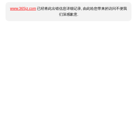
www.365jz.com
已经将此出错信息详细记录, 由此给您带来的访问不便我
们深感歉意.