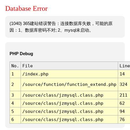
Database Error
(1040) 365建站错误警告：连接数据库失败，可能的原
因：1、数据库密码不对; 2、mysql未启动。
PHP Debug
No.
File
Line
1
/index.php
14
2
/source/function/function_extend.php
324
3
/source/class/jzmysql.class.php
211
4
/source/class/jzmysql.class.php
62
5
/source/class/jzmysql.class.php
94
6
/source/class/jzmysql.class.php
76