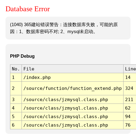
Database Error
(1040) 365建站错误警告：连接数据库失败，可能的原
因：1、数据库密码不对; 2、mysql未启动。
PHP Debug
No.
File
Line
1
/index.php
14
2
/source/function/function_extend.php
324
3
/source/class/jzmysql.class.php
211
4
/source/class/jzmysql.class.php
62
5
/source/class/jzmysql.class.php
94
6
/source/class/jzmysql.class.php
76