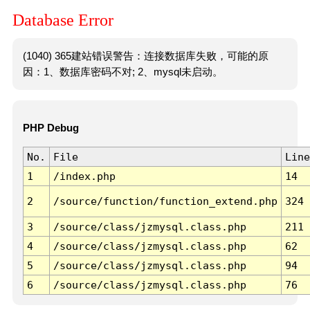
Database Error
(1040) 365建站错误警告：连接数据库失败，可能的原
因：1、数据库密码不对; 2、mysql未启动。
PHP Debug
No.
File
Line
1
/index.php
14
2
/source/function/function_extend.php
324
3
/source/class/jzmysql.class.php
211
4
/source/class/jzmysql.class.php
62
5
/source/class/jzmysql.class.php
94
6
/source/class/jzmysql.class.php
76