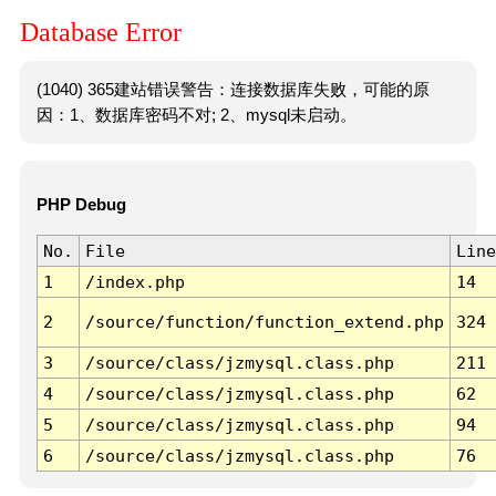
Database Error
(1040) 365建站错误警告：连接数据库失败，可能的原
因：1、数据库密码不对; 2、mysql未启动。
PHP Debug
No.
File
Line
1
/index.php
14
2
/source/function/function_extend.php
324
3
/source/class/jzmysql.class.php
211
4
/source/class/jzmysql.class.php
62
5
/source/class/jzmysql.class.php
94
6
/source/class/jzmysql.class.php
76